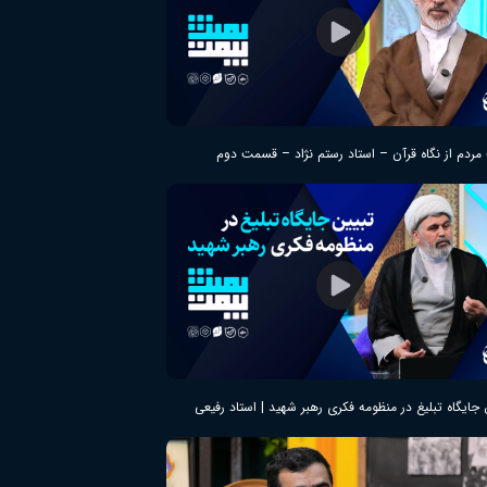
مردم از نگاه قرآن – استاد رستم نژاد – قسمت دوم
 جایگاه تبلیغ در منظومه فکری رهبر شهید | استاد رفیعی