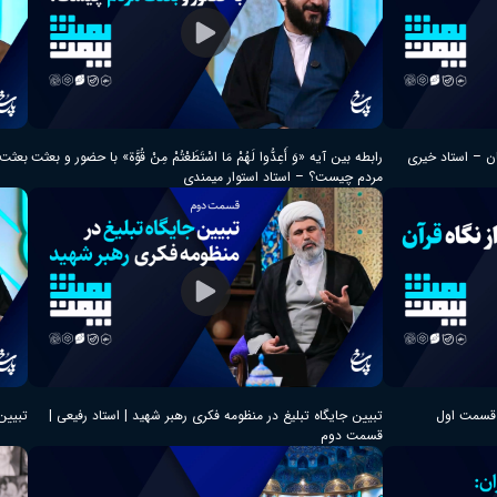
ان – استاد خیری
رابطه بین آیه «وَ أَعِدُّوا لَهُمْ مَا اسْتَطَعْتُمْ مِنْ قُوَّة» با حضور و بعثت
بعثت 
مردم چیست؟ – استاد استوار میمندی
– قسمت اول
تبیین جایگاه تبلیغ در منظومه فکری رهبر شهید | استاد رفیعی |
تبیین
قسمت دوم