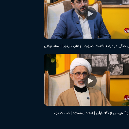
 جنگی در عرصه اقتصاد؛ ضرورت اجتناب نا‌پذیر | استاد توکلی
 آتش‌بس از نگاه قرآن | استاد رستم‌نژاد | قسمت دوم