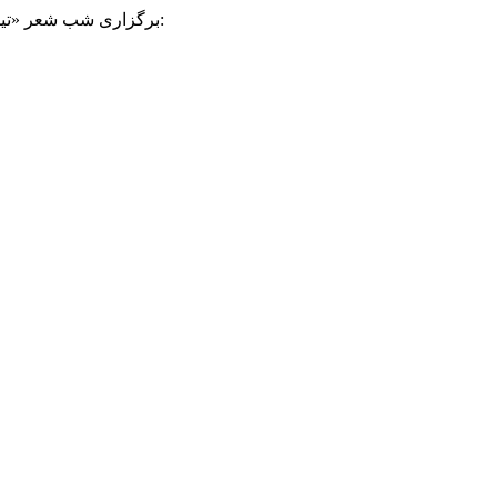
برگزاری شب شعر «تیجان» توسط مرکز مطالعات و پاسخگویی به شبهات | نویسنده: | دسته: