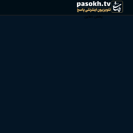
[jwp-video n="1,2,3,4,5"]
پخش آنلاین